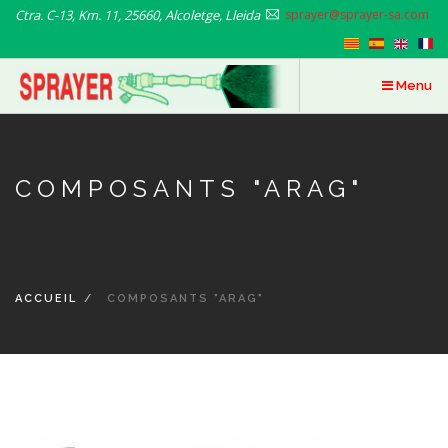
Aller
Ctra. C-13, Km. 11, 25660, Alcoletge, Lleida
sprayer@sprayer-sa.com
au
contenu
principal
Menu
COMPOSANTS "ARAG"
ACCUEIL
COMPOSANTS "ARAG"