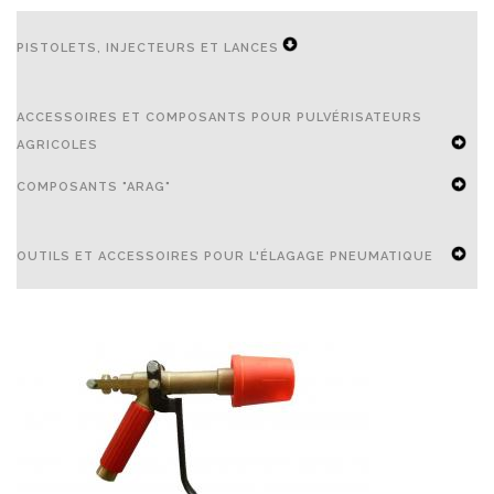
PISTOLETS, INJECTEURS ET LANCES
EXPAND
ACCESSOIRES ET COMPOSANTS POUR PULVÉRISATEURS
SECONDARY
AGRICOLES
NAVIGATION
EXPAND
COMPOSANTS "ARAG"
MENU
SECONDARY
EXPAND
NAVIGATION
OUTILS ET ACCESSOIRES POUR L'ÉLAGAGE PNEUMATIQUE
SECONDARY
MENU
NAVIGATION
EXPAND
MENU
SECONDARY
NAVIGATION
MENU