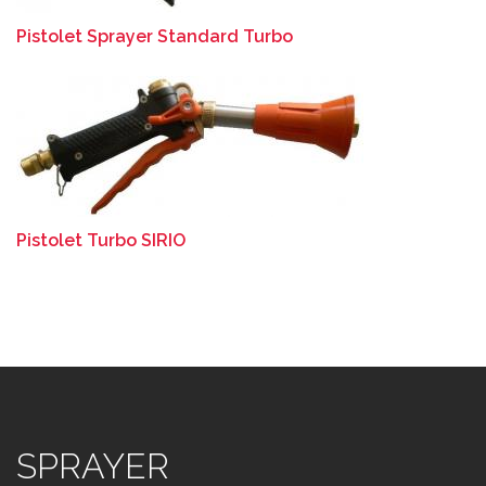
Pistolet Sprayer Standard Turbo
Pistolet Turbo SIRIO
SPRAYER