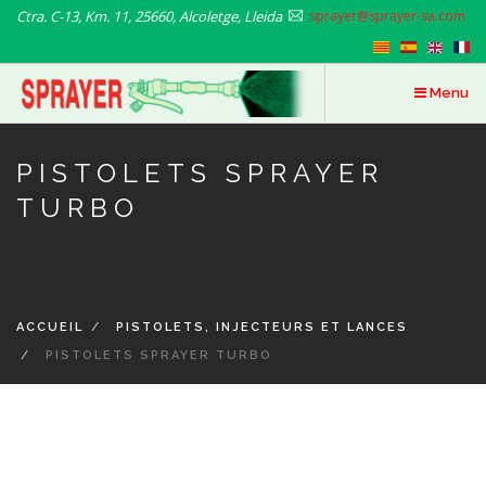
Aller
Ctra. C-13, Km. 11, 25660, Alcoletge, Lleida
sprayer@sprayer-sa.com
au
contenu
principal
Menu
PISTOLETS SPRAYER
TURBO
ACCUEIL
PISTOLETS, INJECTEURS ET LANCES
PISTOLETS SPRAYER TURBO