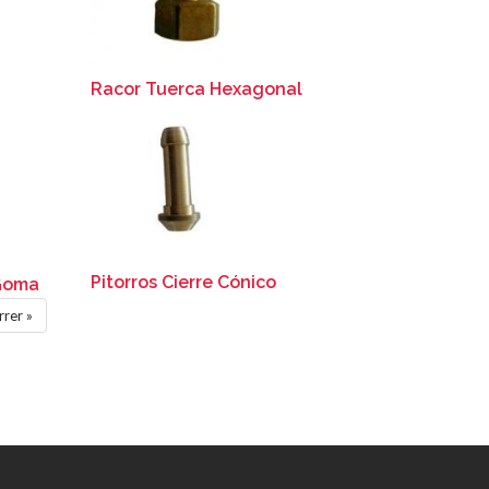
Racor Tuerca Hexagonal
Pitorros Cierre Cónico
 Goma
tima
rrer »
gina