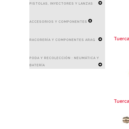
PISTOLAS, INYECTORES Y LANZAS
EXPAND
ACCESORIOS Y COMPONENTES
SECONDARY
NAVIGATION
EXPAND
Tuerc
RACORERÍA Y COMPONENTES ARAG
MENU
SECONDARY
NAVIGATION
EXPAND
PODA Y RECOLECCIÓN : NEUMÁTICA Y
MENU
SECONDARY
BATERÍA
NAVIGATION
EXPAND
MENU
SECONDARY
NAVIGATION
Tuerca
MENU