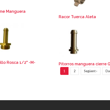
me Manguera
Racor Tuerca Aleta
illo Rosca 1/2" -M-
Pitorros manguera cierre
nación
Página
1
Página
2
Siguiente
Següent ›
Úl
Da
actual
página
pá