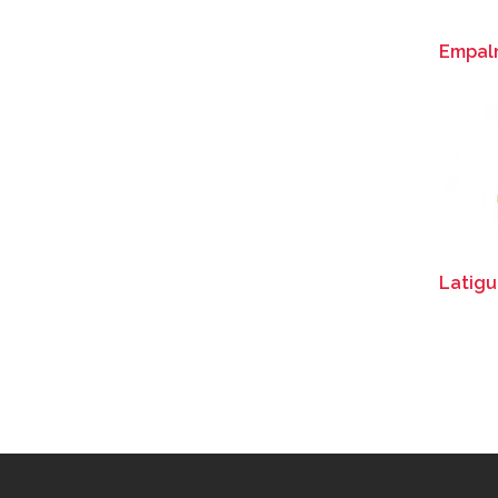
Empal
Latigu
Pagi