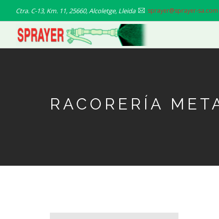
Pasar
Ctra. C-13, Km. 11, 25660, Alcoletge, Lleida
sprayer@sprayer-sa.com
al
contenido
principal
RACORERÍA MET