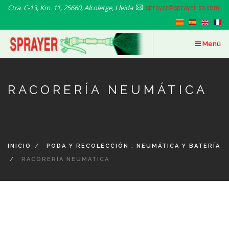
Pasar
Ctra. C-13, Km. 11, 25660, Alcoletge, Lleida
sprayer@sprayer-sa.com
al
contenido
principal
Menú
RACORERÍA NEUMÁTICA
INICIO
PODA Y RECOLECCIÓN : NEUMÁTICA Y BATERÍA
RACORERÍA NEUMÁTICA