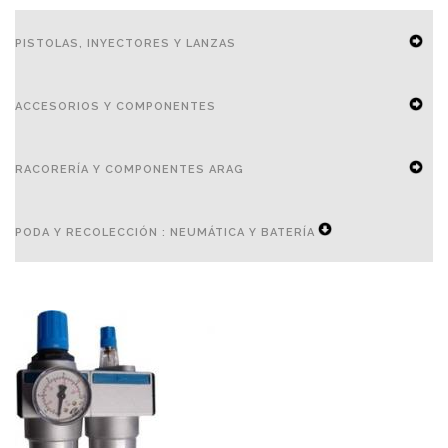
PISTOLAS, INYECTORES Y LANZAS
EXPAND
ACCESORIOS Y COMPONENTES
SECONDARY
NAVIGATION
EXPAND
RACORERÍA Y COMPONENTES ARAG
MENU
SECONDARY
NAVIGATION
EXPAND
PODA Y RECOLECCIÓN : NEUMÁTICA Y BATERÍA
MENU
SECONDARY
NAVIGATION
EXPAND
MENU
SECONDARY
NAVIGATION
MENU