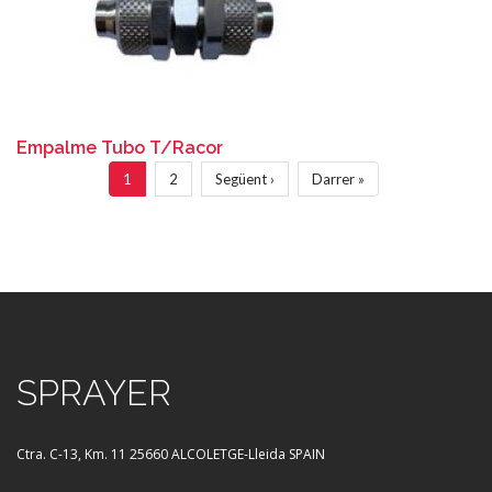
Empalme Tubo T/Racor
Paginación
Página
1
Página
2
Siguiente
Següent ›
Última
Darrer »
actual
página
página
SPRAYER
Ctra. C-13, Km. 11
25660 ALCOLETGE-Lleida SPAIN