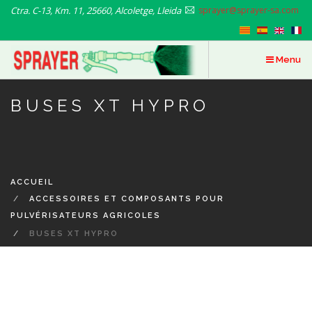
Aller
Ctra. C-13, Km. 11, 25660, Alcoletge, Lleida
sprayer@sprayer-sa.com
au
contenu
principal
Menu
BUSES XT HYPRO
ACCUEIL
ACCESSOIRES ET COMPOSANTS POUR
PULVÉRISATEURS AGRICOLES
BUSES XT HYPRO