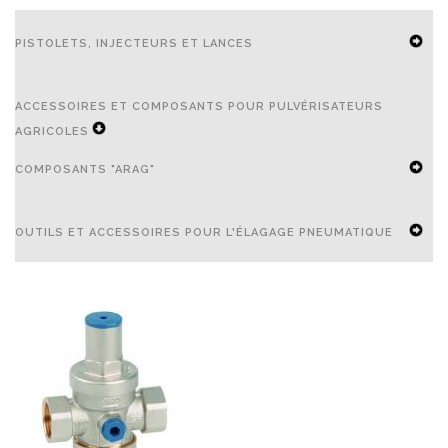
PISTOLETS, INJECTEURS ET LANCES
EXPAND
ACCESSOIRES ET COMPOSANTS POUR PULVÉRISATEURS
SECONDARY
AGRICOLES
NAVIGATION
EXPAND
COMPOSANTS "ARAG"
MENU
SECONDARY
EXPAND
NAVIGATION
OUTILS ET ACCESSOIRES POUR L'ÉLAGAGE PNEUMATIQUE
SECONDARY
MENU
NAVIGATION
EXPAND
MENU
SECONDARY
NAVIGATION
MENU