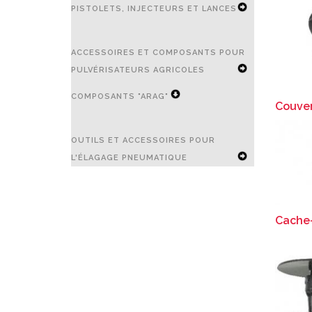
PISTOLETS, INJECTEURS ET LANCES
EXPAND
ACCESSOIRES ET COMPOSANTS POUR
SECONDARY
PULVÉRISATEURS AGRICOLES
NAVIGATION
EXPAND
COMPOSANTS "ARAG"
MENU
Couver
SECONDARY
EXPAND
NAVIGATION
OUTILS ET ACCESSOIRES POUR
SECONDARY
L'ÉLAGAGE PNEUMATIQUE
MENU
NAVIGATION
EXPAND
MENU
SECONDARY
Cache
NAVIGATION
MENU