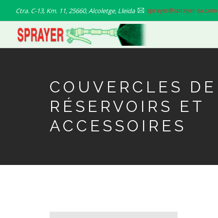
Aller
Ctra. C-13, Km. 11, 25660, Alcoletge, Lleida
sprayer@sprayer-sa.com
au
contenu
principal
COUVERCLES DE
RÉSERVOIRS ET
ACCESSOIRES