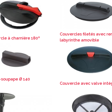
Couvercles filetés avec ren
cle à charnière 180º
labyrinthe amovible
-soupape Ø 140
Couvercle avec valve inté