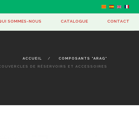
GER
QUI SOMMES-NOUS
CATALOGUE
CONTACT
ACCUEIL
COMPOSANTS "ARAG"
OUVERCLES DE RÉSERVOIRS ET ACCESSOIRES