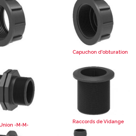
Capuchon d'obturation
Raccords de Vidange
Union -M-M-