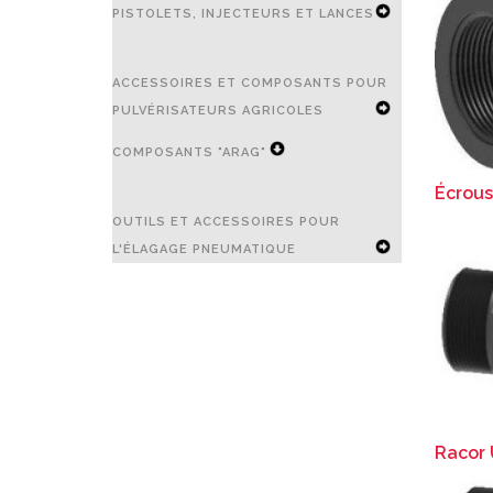
PISTOLETS, INJECTEURS ET LANCES
EXPAND
ACCESSOIRES ET COMPOSANTS POUR
SECONDARY
PULVÉRISATEURS AGRICOLES
NAVIGATION
EXPAND
COMPOSANTS "ARAG"
MENU
SECONDARY
Écrous
EXPAND
NAVIGATION
OUTILS ET ACCESSOIRES POUR
SECONDARY
L'ÉLAGAGE PNEUMATIQUE
MENU
NAVIGATION
EXPAND
MENU
SECONDARY
NAVIGATION
MENU
Racor 