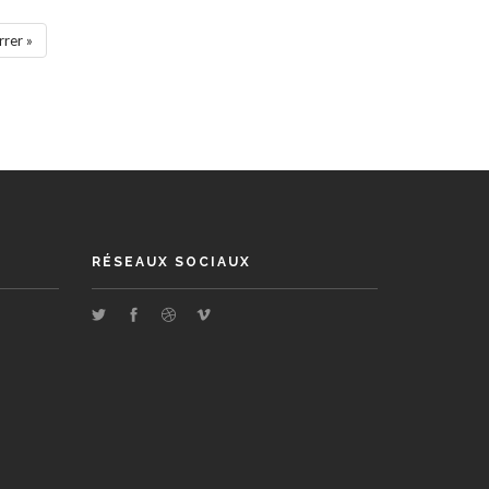
rnière
rrer »
ge
RÉSEAUX SOCIAUX