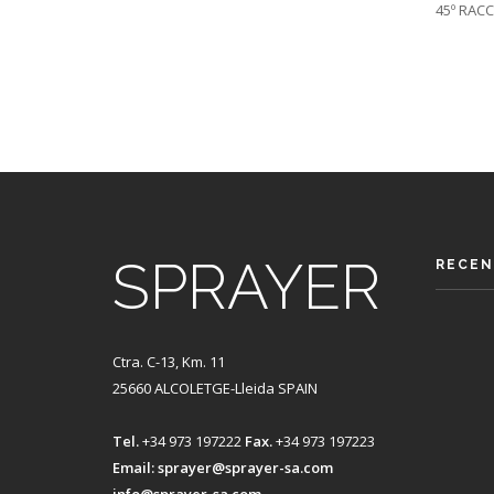
45º RAC
Pagi
SPRAYER
RECEN
Ctra. C-13, Km. 11
25660 ALCOLETGE-Lleida SPAIN
Tel.
+34 973 197222
Fax.
+34 973 197223
Email:
sprayer@sprayer-sa.com
info@sprayer-sa.com