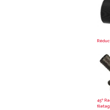
Réduc
45º Ra
fileta