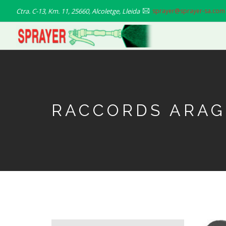
Aller
Ctra. C-13, Km. 11, 25660, Alcoletge, Lleida
sprayer@sprayer-sa.com
au
contenu
principal
RACCORDS ARAG